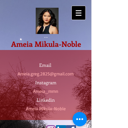
--
Ameia Mikula-Noble
Email
Ameia.greg.2825@gmail.com
Instagram
Ameia_mmn
Linkedin
Ameia Mikula-Noble